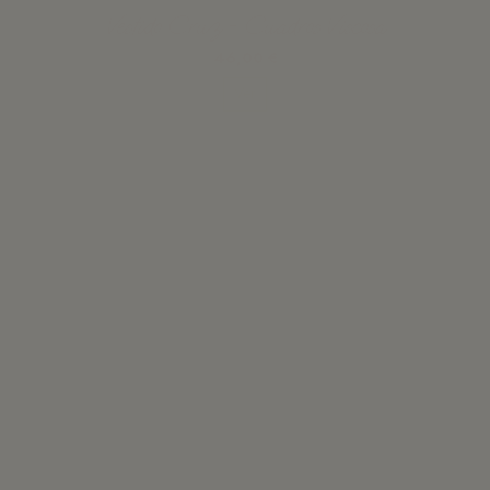
Vestido Cruz - Cuadros Viscosa
46,00 €
Ver