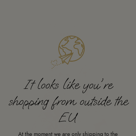
Vestido - Ponge Fucsia
88,00 €
Ver
It looks like you're
shopping from outside the
EU
At the moment we are only shipping to the