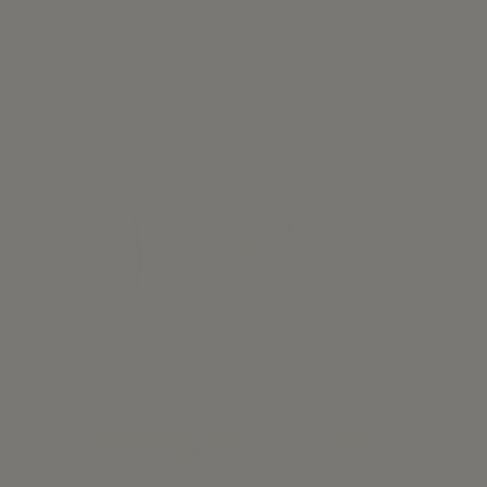
Vestido Lis - Fluor Seersucker Vichy
43,02 €
Ver