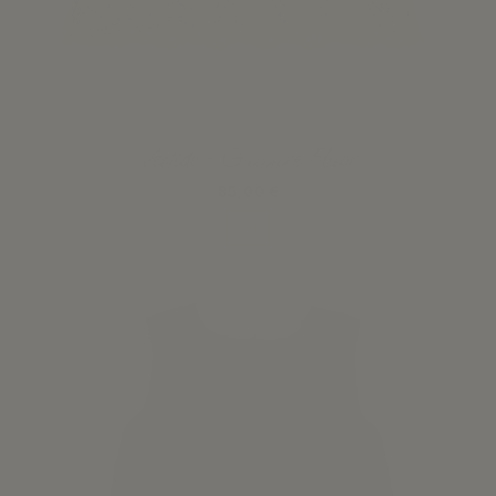
Vestido - Guipure Fluor
85,00 €
Ver