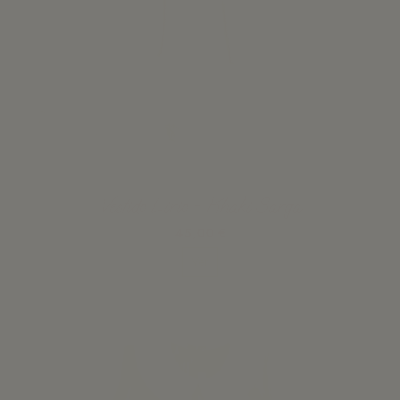
Vestido Lirio - Khaki Sarga
45,00 €
Ver