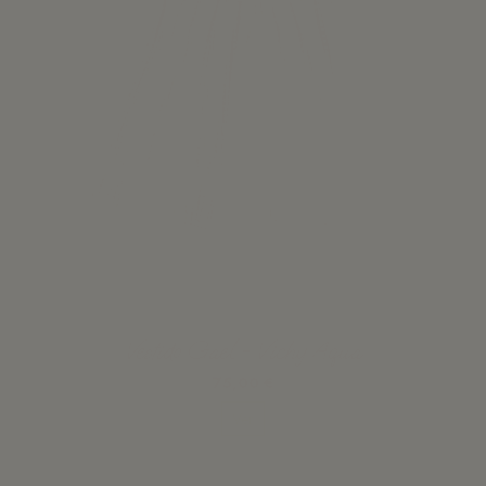
Vestido Gael - Vichy Aqua
75,00 €
Ver