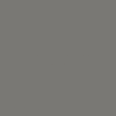
Vestido Elba - Algodon Bordado
42,00 €
Ver