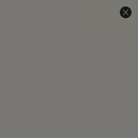
Lista de deseos (
0
)
BLOG
CONTACTO
Inicio
Ropa para niñas
Vestidos para Niña
FILTROS
Vestidos para Niña
Relevancia
24