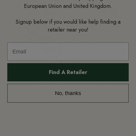
European Union and United Kingdom.
Signup below if you would like help finding a
retailer near you!
Find A Retailer
Vestido Aleheli - Patchwork Print
42,00 €
No, thanks
Ver