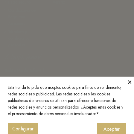
Pago seguro
Verano
Condiciones de
Pago con
Aplazame
Términos y
condiciones
generales
¡Contáctenos!
Belán Moda Infantil
×
Monasterio de Rueda 3, 50007 Zaragoza
Esta tienda te pide que aceptes cookies para fines de rendimiento,
976 25 20 30
redes sociales y publicidad. Las redes sociales y las cookies
info@belan.es
publicitarias de terceros se utilizan para ofrecerte funciones de
redes sociales y anuncios personalizados. ¿Aceptas estas cookies y
Press Kit
el procesamiento de datos personales involucrados?
Configurar
Aceptar