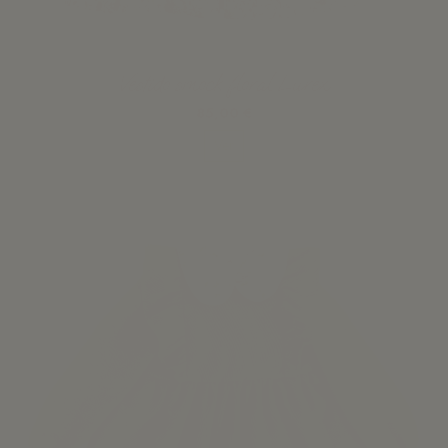
Vestido smock floral Lurex
85,00 €
Ver