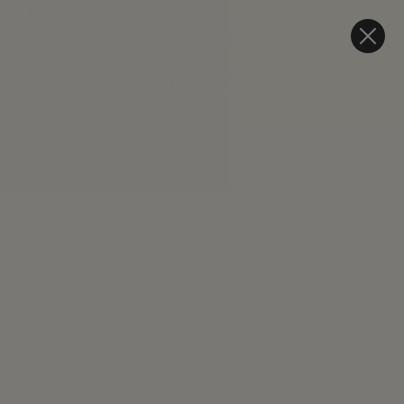
Lista de deseos (
0
)
BLOG
CONTACTO
Inicio
Colección Otoño - Invierno
Niña
FILTROS
Niña
Relevancia
15