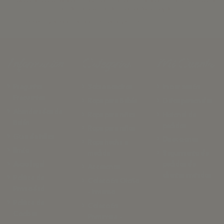
Puede darse de baja en cualquier momento. Para ello, consulte nuestra
información de contacto en el aviso legal.
He leído y acepto la
política de privacidad.
Información
Categorías
Mi Cuenta
Preguntas
Sobre nosotros
Iniciar sesión
Frecuentes
Ropa para Bebés
Datos personales
Abanderados de
Ropa para niñas
Historial de
Belán
pedidos
Ropa para niños
Guia de tallas
Direcciones
Ropa hecha a
Envío
medida
Seguimiento de
Aviso legal
pedidos de
Accesorios
clientes invitados
Política de
Colección Otoño
Privacidad
- Invierno
Política de
Colección
Cookies
Primavera -