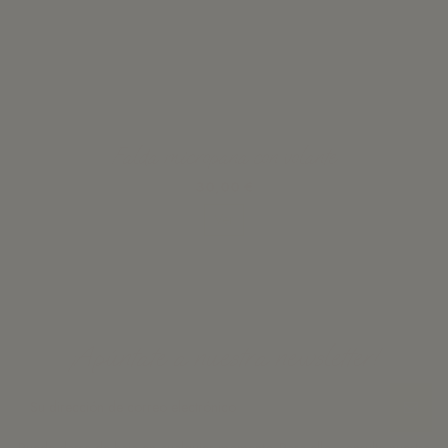
Falda micropana con volante
30,00 €
Ver
¡Apúntate a nuestra newsletter!