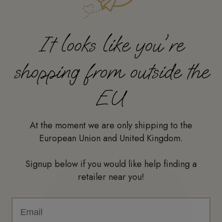
It looks like you're
shopping from outside the
Vestido nidos Occeane
95,00 €
EU
Ver
At the moment we are only shipping to the
European Union and United Kingdom.
Signup below if you would like help finding a
retailer near you!