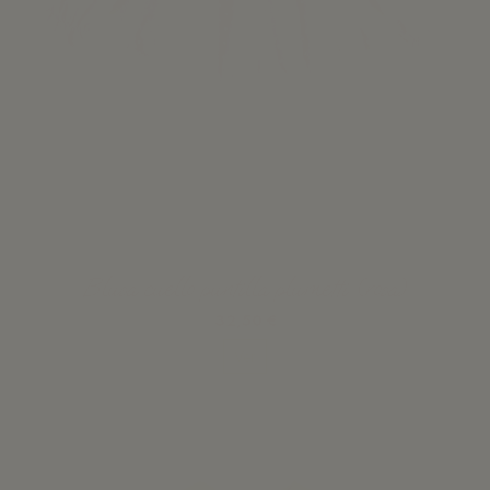
Blusa cuello puntilla plumetti (rosa)
32,50 €
Ver