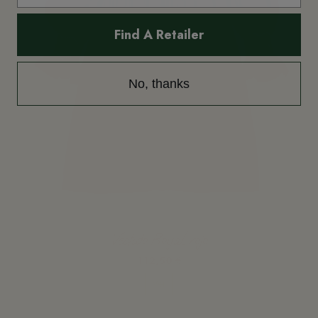
Find A Retailer
No, thanks
Vestido Royal rojo
112,50 €
Ver