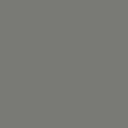
Blusa puntilla plumetti Ocre
32,50 €
Ver