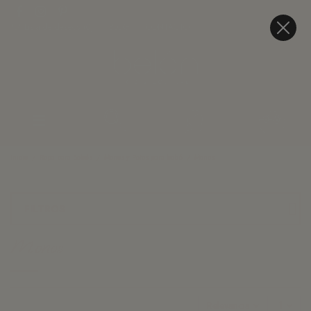
Lista de deseos (
0
)
BLOG
CONTACTO
Inicio
Ropa para Bebés
Monos y Petos para bebé
Monos
FILTROS
Monos
Relevancia
1