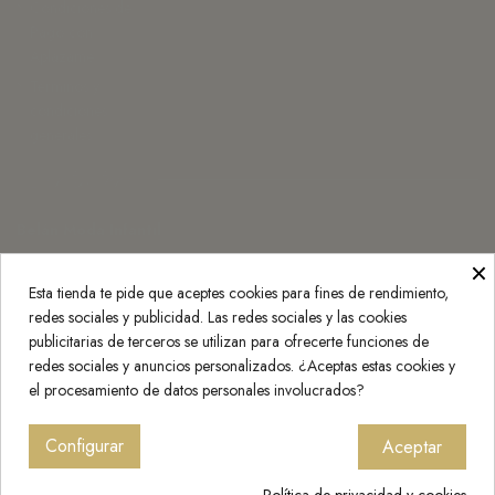
Condiciones de
Pago con
Aplazame
Términos y
condiciones
generales
¡Contáctenos!
Belán Moda Infantil
×
Monasterio de Rueda 3, 50007 Zaragoza
Esta tienda te pide que aceptes cookies para fines de rendimiento,
976 25 20 30
redes sociales y publicidad. Las redes sociales y las cookies
info@belan.es
publicitarias de terceros se utilizan para ofrecerte funciones de
redes sociales y anuncios personalizados. ¿Aceptas estas cookies y
Press Kit
el procesamiento de datos personales involucrados?
Configurar
Aceptar
© 2023 Belán | Todos los derechos reservados