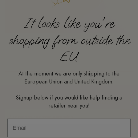
It looks like you're
shopping from outside the
Jesusito Mono Melocoton - Patchwork Print
75,00 €
EU
Ver
At the moment we are only shipping to the
European Union and United Kingdom.
Signup below if you would like help finding a
¡Apúntate a nuestra newsletter!
retailer near you!
Puede darse de baja en cualquier momento. Para ello, consulte nuestra
información de contacto en el aviso legal.