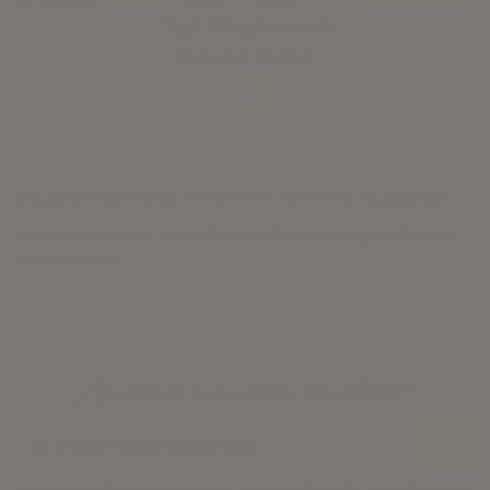
Pack Mademoiselle
124,60 €
178,00 €
Ver
¿Te gustan nuestras ideas para combinar los looks de tus pequeños?
Aquí podrás comprar estos looks en packs para conseguir además el
máximo ahorro.
¡Apúntate a nuestra newsletter!