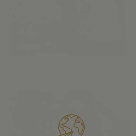
Producto disponible con otras opciones
Pack Khaki
39,90 €
57,00 €
Ver
-30%
Pack