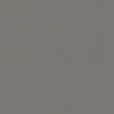
Pack vichy rojo niño
57,40 €
82,00 €
Ver
-30%
Pack