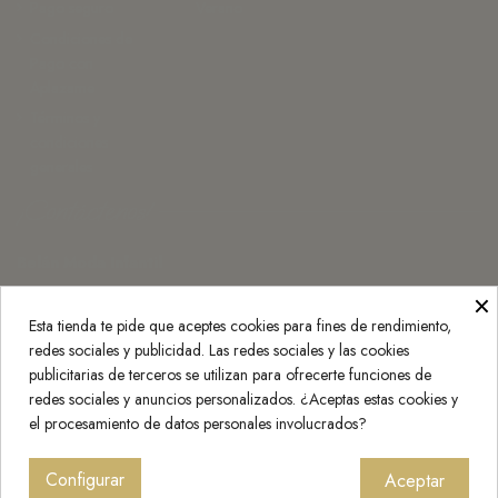
Pago seguro
Verano
Condiciones de
Pago con
Aplazame
Términos y
condiciones
generales
¡Contáctenos!
Belán Moda Infantil
×
Monasterio de Rueda 3, 50007 Zaragoza
Esta tienda te pide que aceptes cookies para fines de rendimiento,
976 25 20 30
redes sociales y publicidad. Las redes sociales y las cookies
info@belan.es
publicitarias de terceros se utilizan para ofrecerte funciones de
redes sociales y anuncios personalizados. ¿Aceptas estas cookies y
Press Kit
el procesamiento de datos personales involucrados?
Configurar
Aceptar