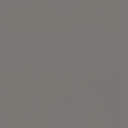
Pack Aqua Bebé
27,30 €
39,00 €
Ver
-30%
Pack