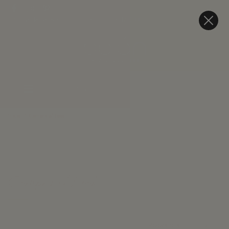
Lista de deseos (
0
)
BLOG
CONTACTO
Inicio
Compra el Look
FILTROS
Compra el Look
Relevancia
12