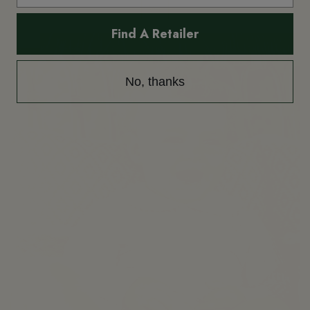
Ver
Find A Retailer
-30%
Pack
No, thanks