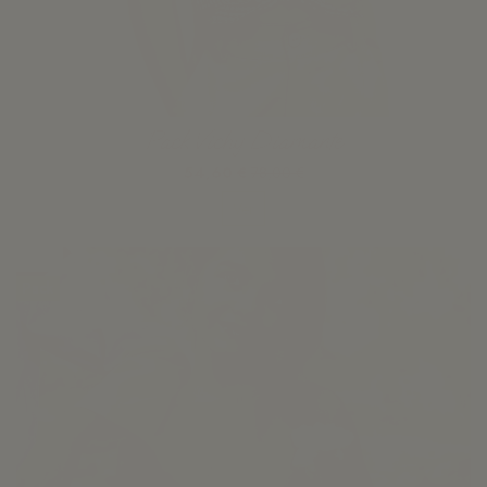
Pack Vichy Diamante
54,60 €
78,00 €
Ver
-30%
Pack