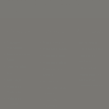
Puede darse de baja en cualquier momento. Para ello, consulte nuestra
información de contacto en el aviso legal.
He leído y acepto la
política de privacidad.
Información
Categorías
Mi Cuenta
Preguntas
Sobre nosotros
Iniciar sesión
Frecuentes
Ropa para Bebés
Datos personales
Abanderados de
Ropa para niñas
Historial de
Belán
pedidos
Ropa para niños
Guia de tallas
Direcciones
Ropa hecha a
Envío
medida
Seguimiento de
Aviso legal
pedidos de
Accesorios
clientes invitados
Política de
Colección Otoño
Privacidad
- Invierno
Política de
Colección
Cookies
Primavera -