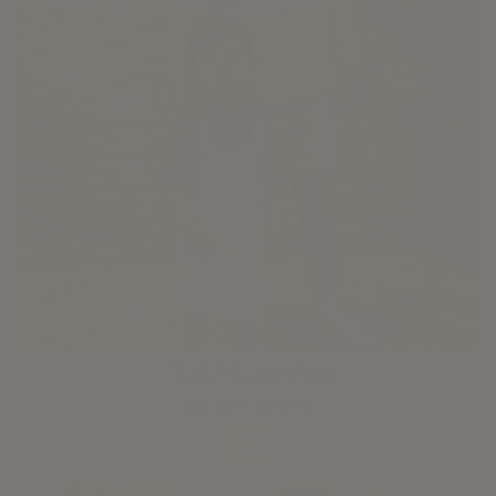
Pack Marino Bebé
43,40 €
62,00 €
Ver
-30%