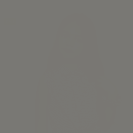
-30%
Pack