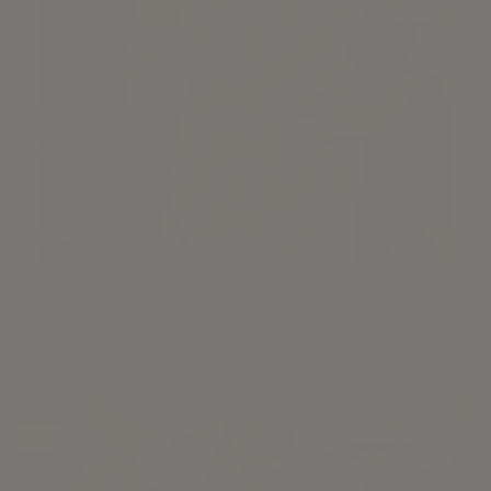
Pack Limones niño
53,20 €
76,00 €
Ver
-30%
Pack