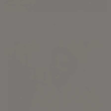
Producto disponible con otras opciones
Pack Fluor Seersucker
38,50 €
55,00 €
Ver
-30%
Pack