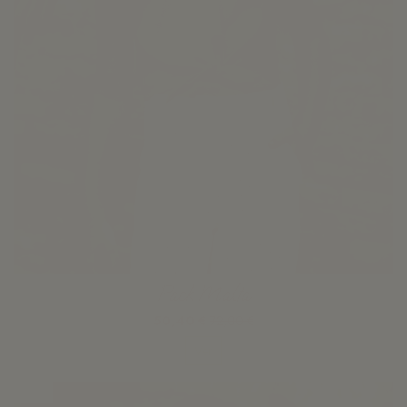
Pack Malta
50,40 €
72,00 €
Ver
-30%