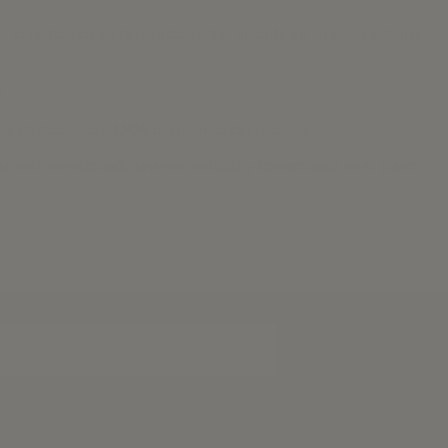
ez lo recibamos se te reembolsará el importe en un plazo máximo
e.
erá de abonar los 4,90€ del reenvío del paquete.
e le será reembolsado una vez recibido y comprobado en el plazo
uestra información de contacto en el aviso legal.