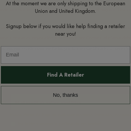
At the moment we are only shipping to the European
Union and United Kingdom.
ndo se envíe en las condiciones tal y como llegó el paquete. Una v
Signup below if you would like help finding a retailer
cambios y no por defecto en el producto, correrán a cargo del client
near you!
ario y posterior devolución al remitente por Correos, el cliente deb
n las mismas condiciones recibidas por Correo Certificado. El import
cambio.
Find A Retailer
No, thanks
r!
Puede darse de baja en cualquier momento. Para ello, consulte n
He leído y acepto la
política de privacidad.