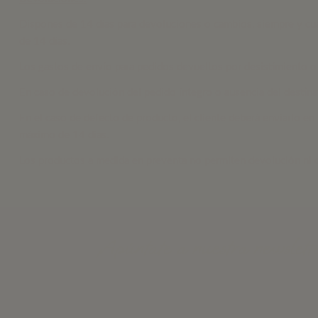
Dispones de 14 días para devoluciones o cambios, siempre y cua
de 14 días.
Los gastos de envío para pedidos devueltos por desistimiento o 
En caso de devolución del pedido íntegro o ausencia del destinat
En el caso de defecto de producto, el cliente deberá enviarlo e
máximo de 14 días.
Los productos a medida en preventa no permiten devolución ni 
¡Apúntate a nuestra newslette