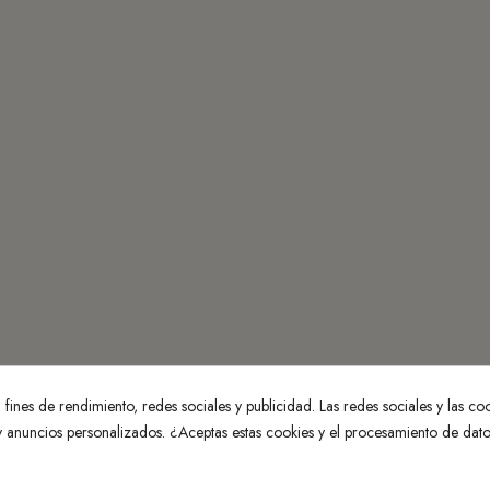
as
Mi Cuenta
ros
Iniciar sesión
Bebés
Datos personales
iñas
Historial de pedidos
iños
Direcciones
 a medida
Seguimiento de pedidos de cl
invitados
toño - Invierno
rimavera - Verano
fines de rendimiento, redes sociales y publicidad. Las redes sociales y las cook
 y anuncios personalizados. ¿Aceptas estas cookies y el procesamiento de dat