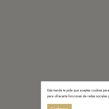
Información
Categorí
Preguntas Frecuentes
Sobre nosot
Abanderados de Belán
Ropa para 
Guia de tallas
Ropa para n
Envío
Ropa para n
Aviso legal
Ropa hecha
Política de Privacidad
Accesorios
Política de Cookies
Colección O
Pago seguro
Colección P
Condiciones de Pago con Aplazame
Esta tienda te pide que aceptes cookies para 
Términos y condiciones generales
para ofrecerte funciones de redes sociales
Configurar