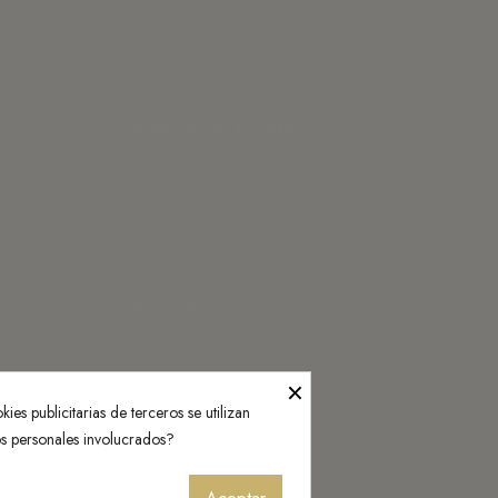
¡Contáctenos!
Belán Moda Infantil
Monasterio de Rueda 3, 50007 Zaragoza
976 25 20 30
ientes
info@belan.es
Press Kit
×
ies publicitarias de terceros se utilizan
os personales involucrados?