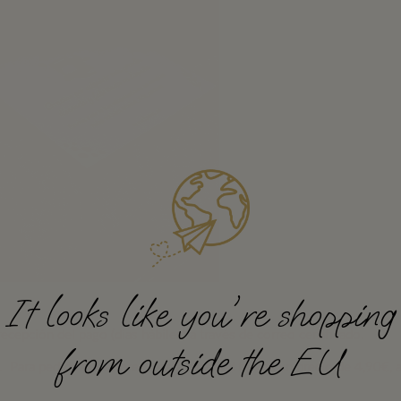
It looks like you're shopping
ecepción del pago (días hábiles) a través de correo certificado.
from outside the EU
. Para pedidos inferiores a esta cantidad tendrá un precio de 4,90€, 