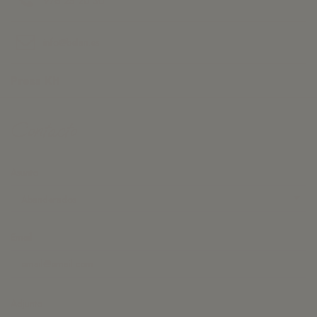
976 25 20 30
info@belan.es
Press Kit
Contacto
Asunto
Email
Adjunto