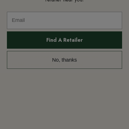
¡Apúntate a nuestra newsletter!
Find A Retailer
Puede darse de baja en cualquier momento. Para ello, consulte nuestra
información de contacto en el aviso legal.
No, thanks
He leído y acepto la
política de privacidad.
Información
Categorías
Mi Cuenta
Preguntas
Sobre nosotros
Iniciar sesión
Frecuentes
Ropa para Bebés
Datos personales
Abanderados de
Ropa para niñas
Historial de
Belán
pedidos
Ropa para niños