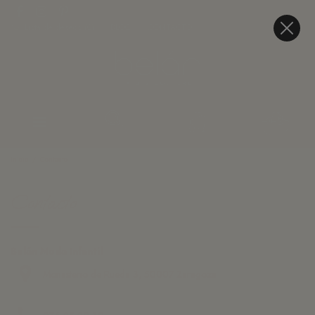
Lista de deseos (
0
)
BLOG
CONTACTO
Inicio
Contacto
Contacto
Belán Moda Infantil
Monasterio de Rueda 3, 50007 Zaragoza