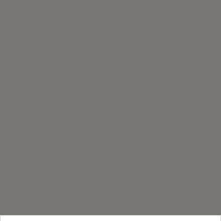
Guia de tallas
Direcciones
Ropa hecha a
Envío
medida
Seguimiento de
Aviso legal
pedidos de
Accesorios
clientes invitados
Política de
Colección Otoño
Privacidad
- Invierno
Política de
Colección
Cookies
Primavera -
Pago seguro
Verano
Condiciones de
Pago con
Aplazame
Términos y
condiciones
generales
¡Contáctenos!
Belán Moda Infantil
Monasterio de Rueda 3, 50007 Zaragoza