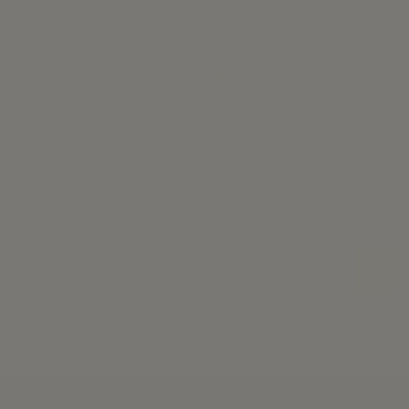
Jesusito Conjunto Ariel - Liberty Rosa
75,00 €
Ver
¡Apúntate a nuestra newsletter!
Puede darse de baja en cualquier momento. Para ello, consulte nuestra
información de contacto en el aviso legal.
He leído y acepto la
política de privacidad.