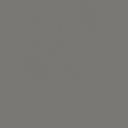
Jesusito Mono Melocoton - Patchwork
Print