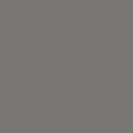
Información
Categorías
Mi Cuenta
Preguntas
Sobre nosotros
Iniciar sesión
Frecuentes
Ropa para Bebés
Datos personales
Abanderados de
Ropa para niñas
Historial de
Belán
pedidos
Ropa para niños
Guia de tallas
Direcciones
Ropa hecha a
Envío
medida
Seguimiento de
Aviso legal
pedidos de
Accesorios
clientes invitados
Política de
Colección Otoño
Privacidad
- Invierno
Política de
Colección
Cookies
Primavera -
Pago seguro
Verano
Condiciones de
Pago con
Aplazame
Términos y