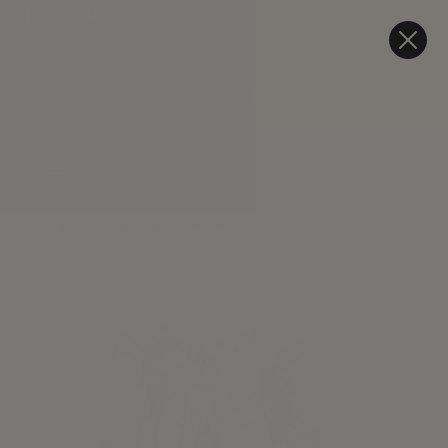
Lista de deseos (
0
)
BLOG
CONTACTO
Inicio
Ropa para Bebés
Jesusito Mono Melocoton - Patchwork Print