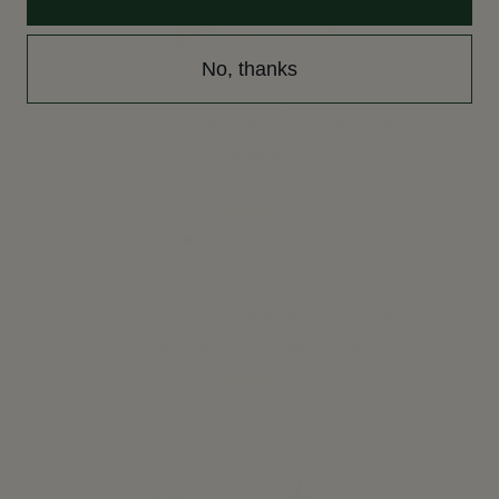
No, thanks
Jesusito Conjunto Ariel - Liberty Rosa
75,00 €
Ver
Los clientes que compraron este producto
también han comprado: