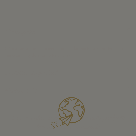
Descripción
Clásica ranita con punto smock de calidad hecho a mano. Hecha a
mano en un tejido al estilo Patchwork
Detalles de producto
Reviews
(0)
Los clientes que compraron este producto
también han comprado: