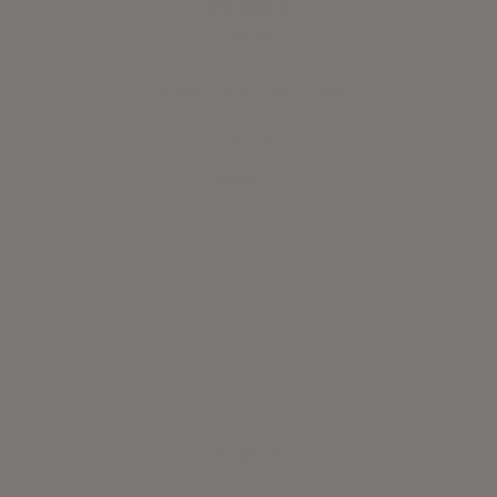
75,00 €
con IVA
Patchwork Print | 100% Cotton
Tallas
Añadir a la cesta