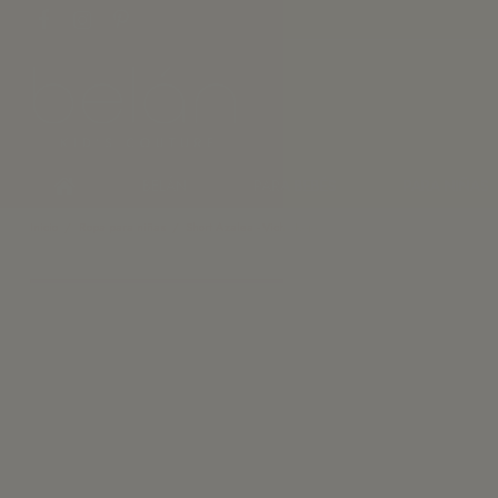
BELÁN
PARA BEBÉS
PARA NIÑAS
Inicio
Ropa para niñas
Short Azalea - Vichy Rojo