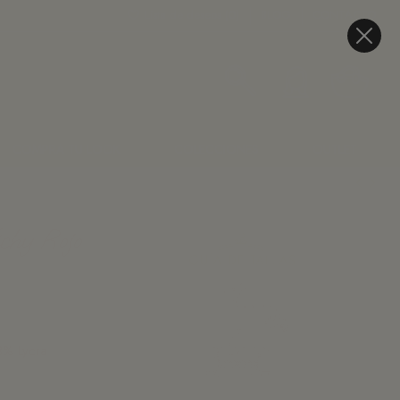
Lista de deseos (
0
)
BLOG
CONTACTO
COMPRA TU LOOK
COLECCIONES
OUTLET
chy Rojo
3% Lycra