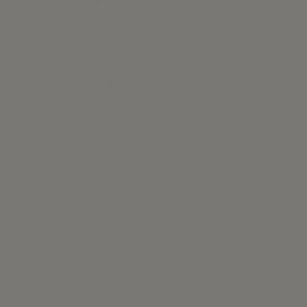
Jesusito Conjunto Ariel - Liberty
Jesus
Rosa
75,00 €
Ver
¡Apúntate a nuestra newslette