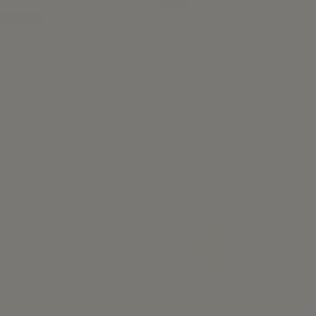
s opciones
- Liberty
Jesusito Conjunto Melocoton -
Patchwork Print
75,00 €
Ver
uestra información de contacto en el aviso legal.