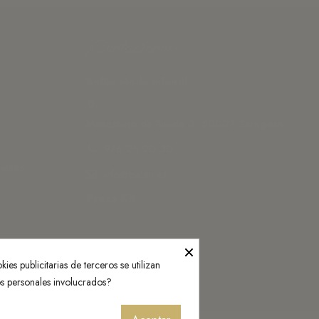
¡Contáctenos!
Belán Moda Infantil
Monasterio de Rueda 3, 50007 Zaragoza
976 25 20 30
ientes
info@belan.es
Press Kit
×
ies publicitarias de terceros se utilizan
os personales involucrados?