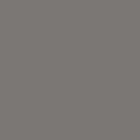
Producto disponible con otra
ito Largo Melocoton -
Jesusito Mono Andrea 
Patchwork Print
Hojas
75,00 €
75,00 €
Ver
Ver
r!
Puede darse de baja en cualquier momento. Para ello, consulte n
He leído y acepto la
política de privacidad.