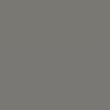
Made in Spain
PARA NIÑOS
A MEDIDA
ACCESORIOS
Short Azalea - Vi
28,00 €
con IVA
Vichy Rojo | 97% Cotton 
Tallas