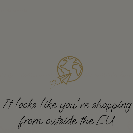
es de fantasía
tes que compraron este producto también han
It looks like you're shopping
from outside the EU