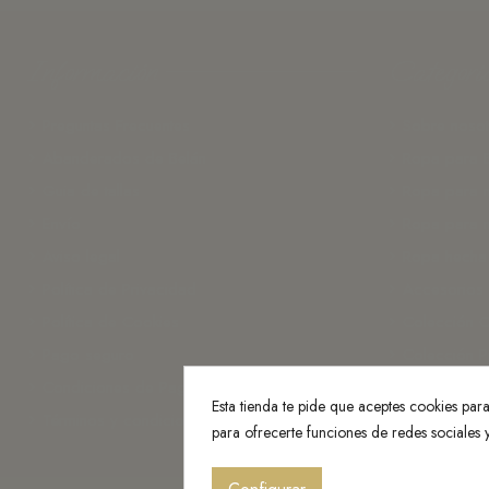
Información
Categorí
Preguntas Frecuentes
Sobre nosot
Abanderados de Belán
Ropa para 
Guia de tallas
Ropa para n
Envío
Ropa para n
Aviso legal
Ropa hecha
Política de Privacidad
Accesorios
Política de Cookies
Colección O
Pago seguro
Colección P
Condiciones de Pago con Aplazame
Esta tienda te pide que aceptes cookies para 
Términos y condiciones generales
para ofrecerte funciones de redes sociales