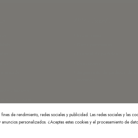
as
Mi Cuenta
ros
Iniciar sesión
Bebés
Datos personales
iñas
Historial de pedidos
iños
Direcciones
 a medida
Seguimiento de pedidos de cl
invitados
toño - Invierno
rimavera - Verano
fines de rendimiento, redes sociales y publicidad. Las redes sociales y las cook
 y anuncios personalizados. ¿Aceptas estas cookies y el procesamiento de dat