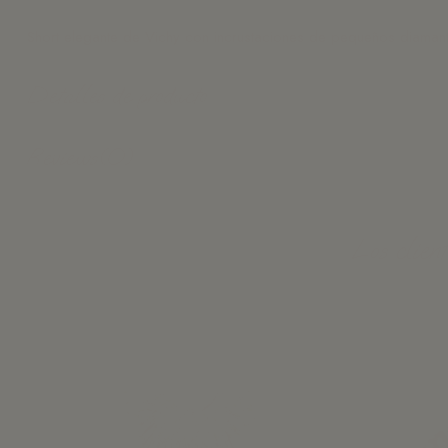
Short elegante de Vichy con incrustaciones de pequeños diamant
Detalles de producto
Reviews
(0)
Los clien