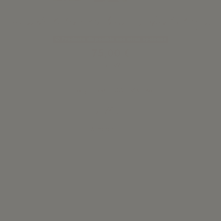
Jesusito Mono Andrea - Liberty Hojas
Producto disponible con otras opciones
75,00 €
con IVA
Liberty Hojas | 100% Viscose
Tallas
Añadir a la cesta