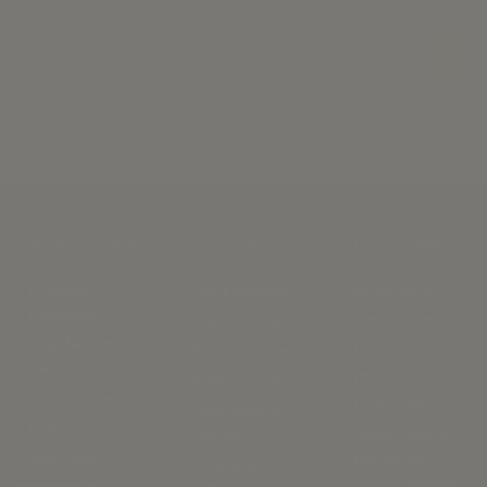
¡Apúntate a nuestra newsletter!
Puede darse de baja en cualquier momento. Para ello, consulte nuestra
información de contacto en el aviso legal.
He leído y acepto la
política de privacidad.
Información
Categorías
Mi Cuenta
Preguntas
Sobre nosotros
Iniciar sesión
Frecuentes
Ropa para Bebés
Datos personales
Abanderados de
Ropa para niñas
Historial de
Belán
pedidos
Ropa para niños
Guia de tallas
Direcciones
Ropa hecha a
Envío
medida
Seguimiento de
Aviso legal
pedidos de
Accesorios
clientes invitados