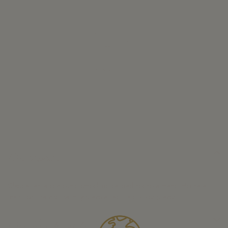
Descripción
Clásica ranita con punto smock de calidad hecho a mano. Hecha a
mano en una viscosa muy suave al tacto a colores suaves
Detalles de producto