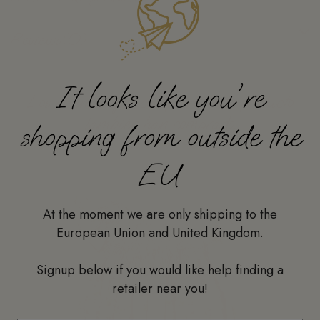
Reviews
(0)
It looks like you're
Los clientes que compraron este producto
también han comprado:
shopping from outside the
EU
At the moment we are only shipping to the
European Union and United Kingdom.
Signup below if you would like help finding a
retailer near you!