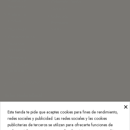
Política de
Colección Otoño
Privacidad
- Invierno
Política de
Colección
Cookies
Primavera -
Pago seguro
Verano
Condiciones de
Pago con
Aplazame
Términos y
condiciones
generales
¡Contáctenos!
Belán Moda Infantil
×
Monasterio de Rueda 3, 50007 Zaragoza
Esta tienda te pide que aceptes cookies para fines de rendimiento,
976 25 20 30
redes sociales y publicidad. Las redes sociales y las cookies
info@belan.es
publicitarias de terceros se utilizan para ofrecerte funciones de