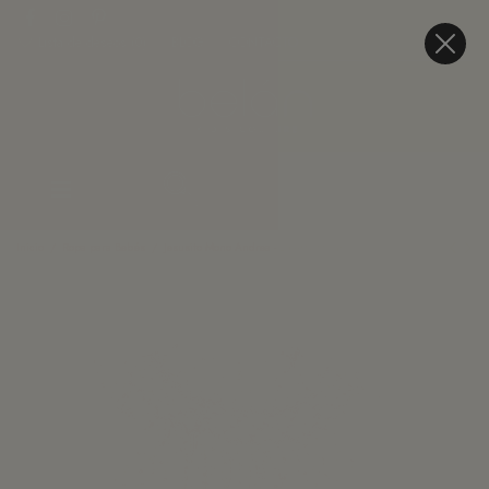
Lista de deseos (
0
)
BLOG
CONTACTO
Inicio
Ropa para Bebés
Jesusito Mono Andrea - Liberty Hojas