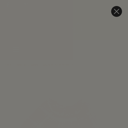
Lista de deseos (
0
)
BLOG
CONTACTO
Inicio
Ropa para Bebés
Jesusito Punto Smock Rana Maia