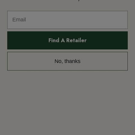
Find A Retailer
Descripción
No, thanks
Jesusito con tela de cuadros en tonos azules y punto smock bordado a
mano con detalle de puntilla en color rosa. Una prenda favorecedora
ideal para entretiempo.
Detalles de producto
Reviews
(0)