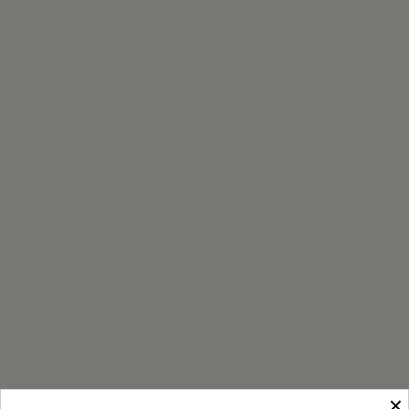
Direcciones
Ropa hecha a
Envío
medida
Seguimiento de
Aviso legal
pedidos de
Accesorios
clientes invitados
Política de
Colección Otoño
Privacidad
- Invierno
Política de
Colección
Cookies
Primavera -
Pago seguro
Verano
Condiciones de
Pago con
Aplazame
Términos y
condiciones
generales
¡Contáctenos!
Belán Moda Infantil
×
Monasterio de Rueda 3, 50007 Zaragoza