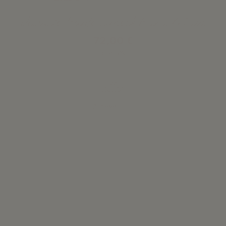
Jesusito Punto Smock Rana Maia
72,00 €
con IVA
Tallas
Añadir a la cesta