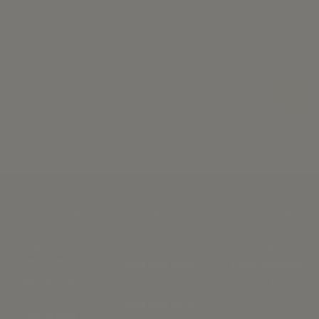
¡Apúntate a nuestra newsletter!
Puede darse de baja en cualquier momento. Para ello, consulte nuestra
información de contacto en el aviso legal.
He leído y acepto la
política de privacidad.
Información
Categorías
Mi Cuenta
Preguntas
Sobre nosotros
Iniciar sesión
Frecuentes
Ropa para Bebés
Datos personales
Abanderados de
Ropa para niñas
Historial de
Belán
pedidos
Ropa para niños
Guia de tallas