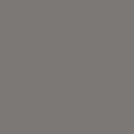
Blusa Camelia - Azul Jean
27,00 €
con IVA
Azul Jean | 70% Cotton 30% Linen
Tallas
Añadir a la cesta