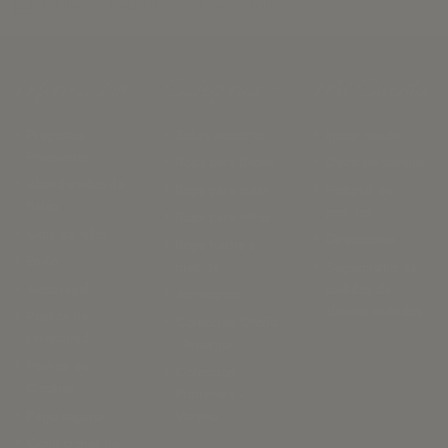
He leído y acepto la
política de privacidad.
Información
Categorías
Mi Cuenta
Preguntas
Sobre nosotros
Iniciar sesión
Frecuentes
Ropa para Bebés
Datos personales
Abanderados de
Ropa para niñas
Historial de
Belán
pedidos
Ropa para niños
Guia de tallas
Direcciones
Ropa hecha a
Envío
medida
Seguimiento de
Aviso legal
pedidos de
Accesorios
clientes invitados
Política de
Colección Otoño
Privacidad
- Invierno
Política de
Colección
Cookies
Primavera -
Pago seguro
Verano
Condiciones de