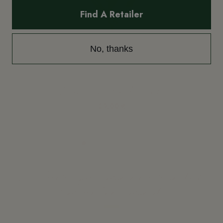
Find A Retailer
No, thanks
Blusa Lis - Khaki Sarga
29,00 €
Ver
Los clientes que compraron este producto
también han comprado: