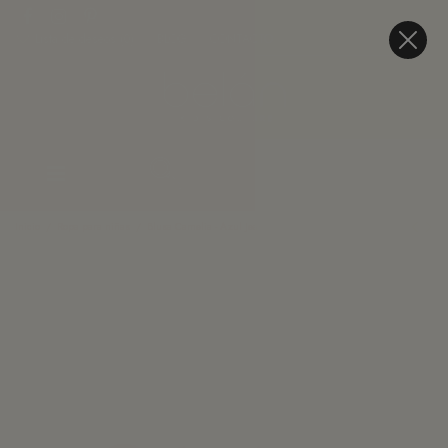
Lista de deseos (
0
)
BLOG
CONTACTO
Inicio
Ropa para niñas
Blusa Camelia - Azul Jean