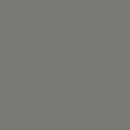
Falda Zantes - Limones Print
34,00 €
Ver
¡Apúntate a nuestra newsletter!
Puede darse de baja en cualquier momento. Para ello, consulte nuestra
información de contacto en el aviso legal.