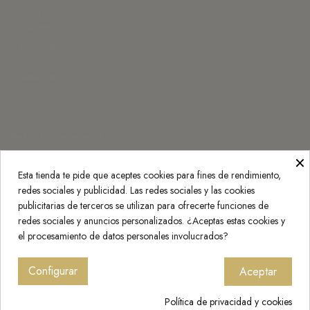
Pago con
Aplazame
Términos y
condiciones
generales
¡Contáctenos!
Belán Moda Infantil
×
Monasterio de Rueda 3, 50007 Zaragoza
Esta tienda te pide que aceptes cookies para fines de rendimiento,
976 25 20 30
redes sociales y publicidad. Las redes sociales y las cookies
info@belan.es
publicitarias de terceros se utilizan para ofrecerte funciones de
redes sociales y anuncios personalizados. ¿Aceptas estas cookies y
Press Kit
el procesamiento de datos personales involucrados?
Configurar
Aceptar
© 2023 Belán | Todos los derechos reservados
Política de privacidad y cookies