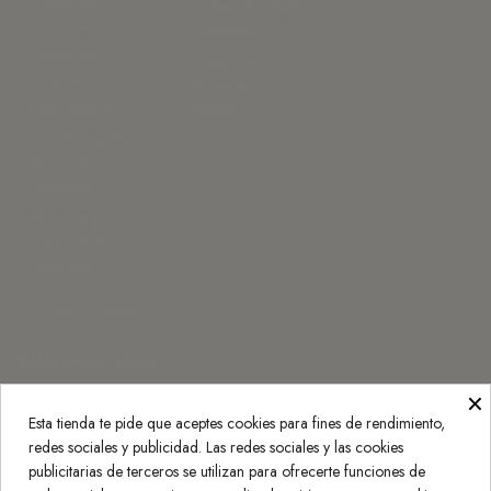
Política de
Colección Otoño
Privacidad
- Invierno
Política de
Colección
Cookies
Primavera -
Pago seguro
Verano
Condiciones de
Pago con
Aplazame
Términos y
condiciones
generales
¡Contáctenos!
Belán Moda Infantil
×
Monasterio de Rueda 3, 50007 Zaragoza
Esta tienda te pide que aceptes cookies para fines de rendimiento,
976 25 20 30
redes sociales y publicidad. Las redes sociales y las cookies
info@belan.es
publicitarias de terceros se utilizan para ofrecerte funciones de