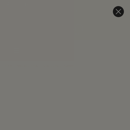
Lista de deseos (
0
)
BLOG
CONTACTO
Inicio
Ropa para niñas
Blusa Camelia - Algodon Bordado