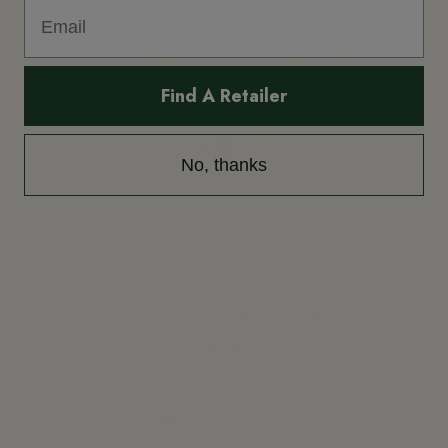
Find A Retailer
No, thanks
Blusa Lis - Khaki Sarga
29,00 €
Ver