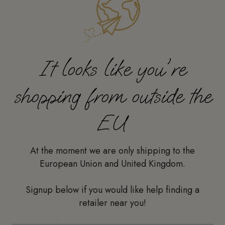
Reviews
(0)
It looks like you're
Los clientes que compraron este producto
también han comprado:
shopping from outside the
EU
At the moment we are only shipping to the
European Union and United Kingdom.
Signup below if you would like help finding a
retailer near you!