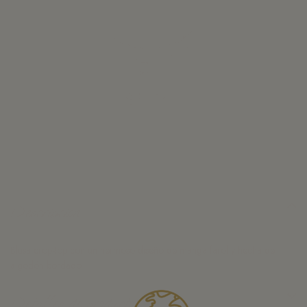
Descripción
Blusa crop-top con un hermoso diseño de manga farol y hecha de
algodón bordado
Detalles de producto