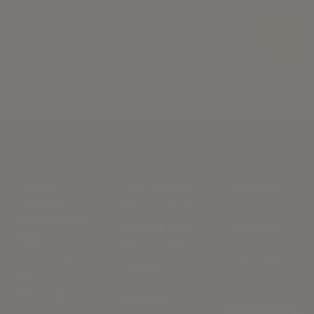
¡Apúntate a nuestra newsletter!
Puede darse de baja en cualquier momento. Para ello, consulte nuestra
información de contacto en el aviso legal.
He leído y acepto la
política de privacidad.
Información
Categorías
Mi Cuenta
Preguntas
Sobre nosotros
Iniciar sesión
Frecuentes
Ropa para Bebés
Datos personales
Abanderados de
Ropa para niñas
Historial de
Belán
pedidos
Ropa para niños
Guia de tallas
Direcciones
Ropa hecha a
Envío
medida
Seguimiento de
Aviso legal
pedidos de
Accesorios
clientes invitados