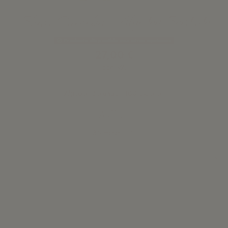
Blusa Camelia - Algodon Bordado
Producto disponible con otras opciones
27,00 €
con IVA
Algodon Bordado | 100% Cotton
Tallas
Añadir a la cesta