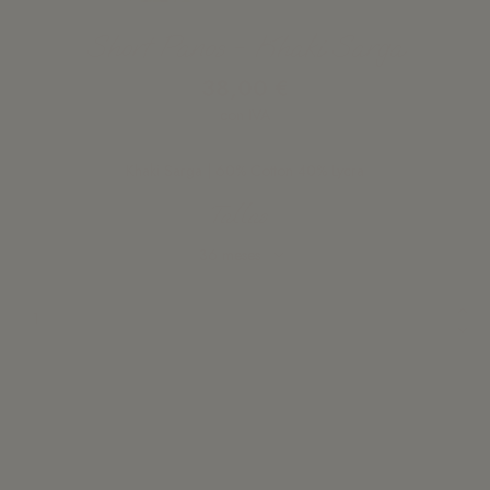
Short Panos - Khaki Sarga
38,00 €
con IVA
Khaki Sarga | 60% Cotton 40% Lycra
Tallas
Añadir a la cesta