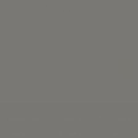
18,90 €
38,00 €
27,00 €
26,60 €
¡Apúntate a nuestra newsletter!
Puede darse de baja en cualquier momento. Para ello, consulte nuestra
información de contacto en el aviso legal.
He leído y acepto la
política de privacidad.
Información
Categorías
Mi Cuenta
Preguntas
Sobre nosotros
Iniciar sesión