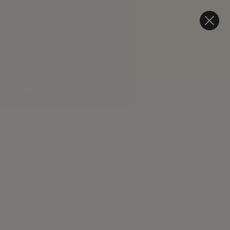
Lista de deseos (
0
)
BLOG
CONTACTO
Inicio
Ropa para niños
Short Panos - Khaki Sarga