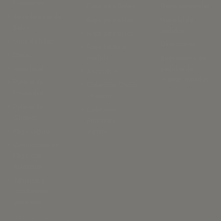
Frecuentes
Ropa para Bebés
Datos personales
Abanderados de
Ropa para niñas
Historial de
Belán
pedidos
Ropa para niños
Guia de tallas
Direcciones
Ropa hecha a
Envío
medida
Seguimiento de
Aviso legal
pedidos de
Accesorios
clientes invitados
Política de
Colección Otoño
Privacidad
- Invierno
Política de
Colección
Cookies
Primavera -
Pago seguro
Verano
Condiciones de
Pago con
Aplazame
Términos y
condiciones
generales