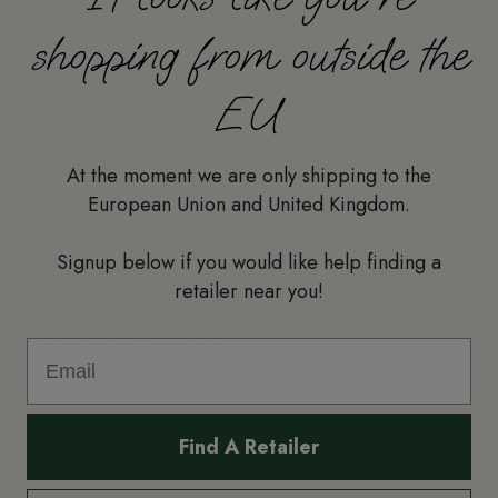
shopping from outside the
EU
At the moment we are only shipping to the
Descripción
European Union and United Kingdom.
Short de un tejido suave y "stretch". Con bolsillos a los lados al estilo
Signup below if you would like help finding a
cargo. La prenda ideal para diferentes eventos y facil de combinar
retailer near you!
Detalles de producto
Reviews
(0)
Find A Retailer